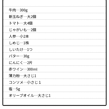
牛肉…300g
新玉ねぎ…大2個
トマト…大4個
じゃがいも…2個
人参…小2本
しめじ…1株
しいたけ…1つ
バター…30g
にんにく…2片
赤ワイン…300ml
薄力粉…大さじ1
コンソメ…小さじ１
塩…5g
オリーブオイル…大さじ1