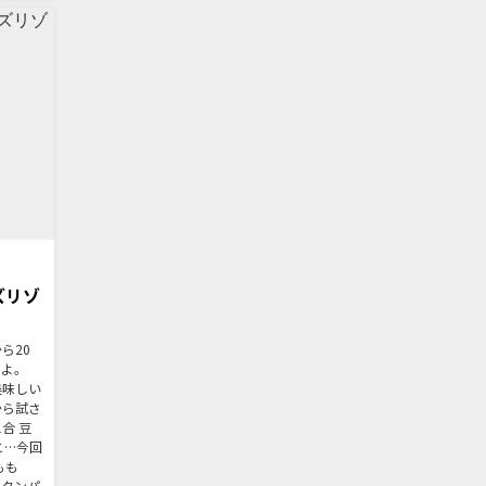
ズリゾ
ら20
るよ。
美味しい
から試さ
合 豆
のこ…今回
もも
、タンパ