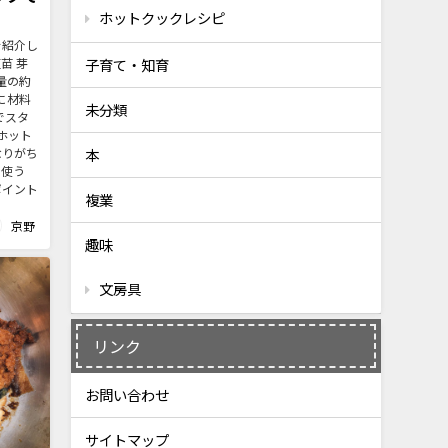
ホットクックレシピ
を紹介し
苗 芽
子育て・知育
量の約
に材料
未分類
でスタ
ホット
なりがち
本
を使う
ポイント
複業
京野
趣味
文房具
リンク
お問い合わせ
サイトマップ