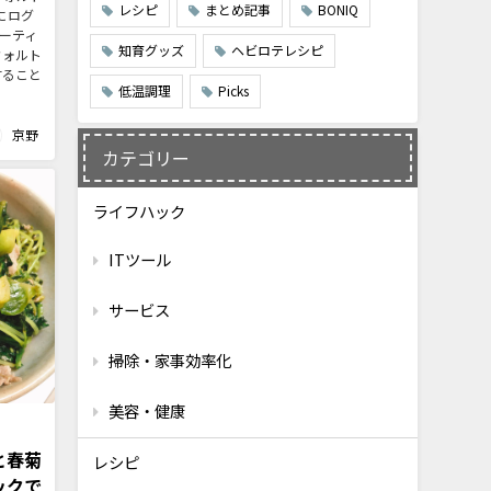
レシピ
まとめ記事
BONIQ
 にログ
ミーティ
知育グッズ
ヘビロテレシピ
フォルト
すること
低温調理
Picks
京野
カテゴリー
ライフハック
ITツール
サービス
掃除・家事効率化
美容・健康
と春菊
レシピ
ックで