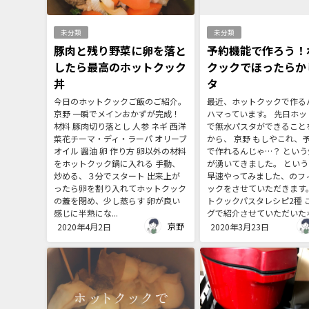
未分類
未分類
豚肉と残り野菜に卵を落と
予約機能で作ろう！
したら最高のホットクック
クックでほったらか
丼
タ
今日のホットクックご飯のご紹介。
最近、ホットクックで作る
京野 一瞬でメインおかずが完成！
ハマっています。 先日ホッ
材料 豚肉切り落とし 人参 ネギ 西洋
で無水パスタができること
菜花チーマ・ディ・ラーパ オリーブ
から、 京野 もしやこれ、
オイル 醤油 卵 作り方 卵以外の材料
で作れるんじゃ…？ という
をホットクック鍋に入れる 手動、
が湧いてきました。 とい
炒める、３分でスタート 出来上が
早速やってみました、のフ
ったら卵を割り入れてホットクック
ックをさせていただきます。
の蓋を閉め、少し蒸らす 卵が良い
トクックパスタレシピ2種 
感じに半熟にな...
グで紹介させていただいたホ.
京野
2020年4月2日
2020年3月23日