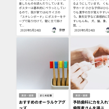
差したものを読んだりしています。
るようにしています。 くも
ポスターは基本的にペラっとしてい
字カード 小さな子供はひ
るので、我が家ではA1サイズの
りも漢字の方が覚えやすい
「スチレンボード」にポスターをテ
う。象形文字など直感的に
ープで貼り付けて、壁に立て掛け
すいもんね。 犬、猫、象、
て...
耳、...
京野
2020年5月24日
2020年5月24日
美容・健康
まとめ記事
美容・健康
おすすめのオーラルケアグ
予防歯科に力を入れ
ッズ
歯医者さんを選ぶ