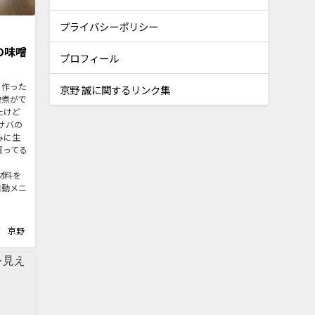
プライバシーポリシー
の味噌
プロフィール
に作った
京野 誠に関するリンク集
噌煮がで
たけど
サバの
みに生
買ってる
/ 材料を
自動メニ
京野