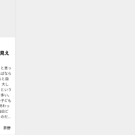
を見え
うと思っ
ればなら
ると自
 大し
っという
は多い。
の子ども
終わっ
毎日ど
だ...
京野