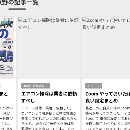
京野の記事一覧
掃除・家事効率化
ITツール
まと
エアコン掃除は業者に依頼
Zoom やっておいた
すべし
良い設定まとめ
くだけの
エアコン掃除、業者に依頼した。
最近、外出自粛に伴いZoo
。 我が
エアコンって冷房使うと中に結露が
機会が増えてきました。 そ
ード遊び
発生してそれがカビの原因になるん
Zoomで 事前に設定してお
ポリエ
だって。 だから冷房使った後は除
が良い項目 分かりにくい設定
でも遊べ
湿運転すると良いらしいね。 それ
いてまとめておきます。 デ