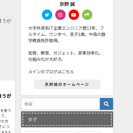
京野 誠
大手外資系IT企業エンジニア歴13年、フ
ルタイム、ワンオペ、息子1歳。中高の数
学教員免許取得。
知育、教育、ガジェット、家事効率化、
仕組み化が大好き。
メインのブログはこちら
京野誠のホームページ
ほうが
mを使う
こで、
タグ
いた方
 につ
フォルト