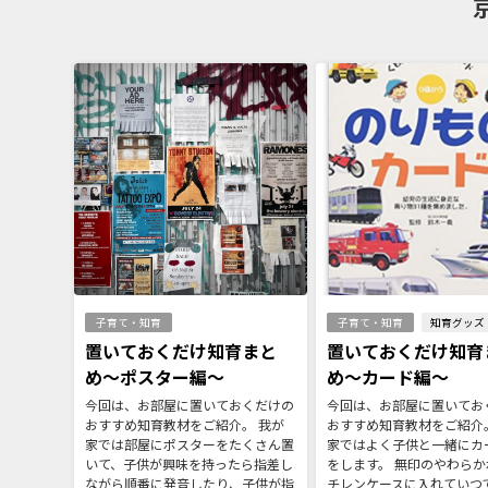
子育て・知育
子育て・知育
知育グッズ
置いておくだけ知育まと
置いておくだけ知育
め〜ポスター編〜
め〜カード編〜
今回は、お部屋に置いておくだけの
今回は、お部屋に置いてお
おすすめ知育教材をご紹介。 我が
おすすめ知育教材をご紹介
家では部屋にポスターをたくさん置
家ではよく子供と一緒にカ
いて、子供が興味を持ったら指差し
をします。 無印のやわらか
ながら順番に発音したり、子供が指
チレンケースに入れていつ