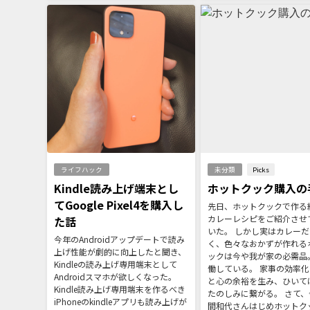
ライフハック
未分類
Picks
Kindle読み上げ端末とし
ホットクック購入の
てGoogle Pixel4を購入し
先日、ホットクックで作る
カレーレシピをご紹介させ
た話
いた。 しかし実はカレー
今年のAndroidアップデートで読み
く、色々なおかずが作れる
上げ性能が劇的に向上したと聞き、
ックは今や我が家の必需品
Kindleの読み上げ専用端末として
働している。 家事の効率
Androidスマホが欲しくなった。
と心の余裕を生み、ひいて
Kindle読み上げ専用端末を作るべき
たのしみに繋がる。 さて、
iPhoneのkindleアプリも読み上げが
間和代さんはじめホットク