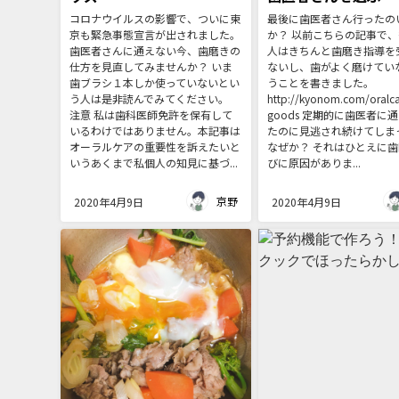
コロナウイルスの影響で、ついに東
最後に歯医者さん行ったの
京も緊急事態宣言が出されました。
か？ 以前こちらの記事で
歯医者さんに通えない今、歯磨きの
人はきちんと歯磨き指導を
仕方を見直してみませんか？ いま
ないし、歯がよく磨けてい
歯ブラシ１本しか使っていないとい
うことを書きました。
う人は是非読んでみてください。
http://kyonom.com/oralca
注意 私は歯科医師免許を保有して
goods 定期的に歯医者に
いるわけではありません。本記事は
たのに見逃され続けてしま
オーラルケアの重要性を訴えたいと
なぜか？ それはひとえに
いうあくまで私個人の知見に基づ...
びに原因がありま...
京野
2020年4月9日
2020年4月9日