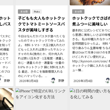
未分類
Picks
未分類
ホット
子どもも大人もホットクッ
ホットクックでさば
しパス
クでトマトミートソースパ
煮ふつーに美味しい
スタが美味しすぎる
基本的に公式レシピどおり
ら普通に美味しいさばの味
パスタに
今日はなんだかパスタが食べたくな
きる。 私は砂糖入れなかっ
トクック
ったのでホットクックで作ってみた
全然問題なかったよ。 材料 
を知って
よ。 材料 トマト…大玉2個入れたけ
切り身みりん生姜味噌 ちな
予約機能
どもっと入れれば良かったサルシッ
姜はOisixで冷凍小分けのを
気持ち
チャのたね(挽肉とか、何か肉入れ
けどこれすごい便利だよ。
うことで
れば良い)玉ねぎ…1玉椎茸…適量し
http://kyonom.com/oisix
ィードバ
めじ…適量えのき…適量塩…分量の
ホットクック鍋に入れたら
 ホッ
0.6% ホットクック 鍋に材料を入れ
ュー鯖...
このブロ
る 最近、きのこを複数種類入れる
..
のにハマっている。 ...
京野
京野
2020年3月4日
2020年3月4日