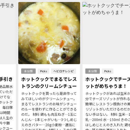
未分類
Picks
ヘビロテレシピ
未分類
Picks
手引き
ホットクックでまるでレス
ホットクックでチー
トランのクリームシチュー
ットがめちゃうま！
絶品無水
ていただ
ホットクックを買ったら是非作って
ホットクックがあれば生米か
だけでな
みてほしいのがクリームシチュー。
分でチーズリゾットが作れ
ホットク
まるでレストランのお味がシチュー
簡単にレストラン顔負けの
。毎日稼
のルーを使わずに作ることができる
リゾットがいただけるのだ
化は時間
のだ。 材料 鶏もも肉玉ねぎ…1玉に
ない手はない。 材料 生米…1
は人生の
んじん…1本じゃがいも…3つしめじ
乳…200ml 水…150ml き
今や勝
えのきバター…20g小麦粉…適当に
はしめじとえのき入れた 鶏
ックユー
ふりかけてね水…材料１〜７の分量
肉…残り物を適当に入れた