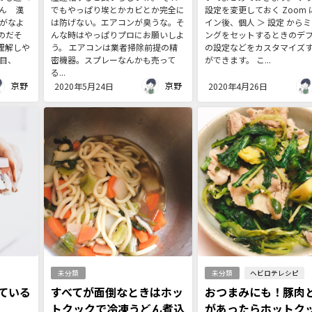
ん 漢
でもやっぱり埃とかカビとか完全に
設定を変更しておく Zoom
らがなよ
は防げない。エアコンが臭うな。そ
イン後、個人 ＞ 設定 から
のだそ
んな時はやっぱりプロにお願いしよ
ングをセットするときのデ
理解しや
う。 エアコンは業者掃除前提の精
の設定などをカスタマイズ
目、
密機器。スプレーなんかも売って
ができます。 こ...
る...
京野
京野
2020年5月24日
2020年4月26日
未分類
未分類
ヘビロテレシピ
ている
すべてが面倒なときはホッ
おつまみにも！豚肉
トクックで冷凍うどん煮込
があったらホットク