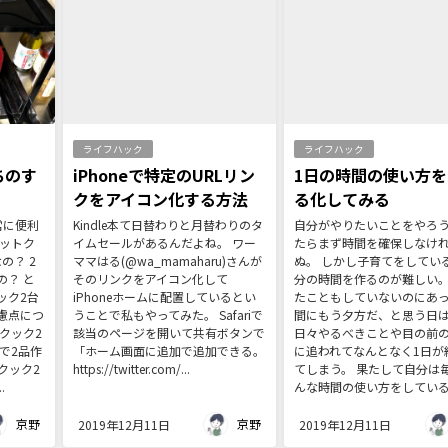
ライフハック
ライフハック
ちのす
iPhoneで特定のURLリン
1日の時間の使い方
クをアイコン化する方法
る化してみる
常に便利
Kindle本て日替わりと月替わりのタ
自分がやりたいことをやろ
ホットク
イムセールがあるんだよね。 ワー
たらまず時間を確保しなけ
の？ 2
ママはる(@wa_mamaharu)さんが
ぬ。 しかし子育てをしてい
の？ と
そのリンクをアイコン化して
分の時間を作るのが難しい。
ック2台
iPhoneホームに配置しているとい
たこともしていないのにあ
慮点につ
うことで私もやってみた。 Safariで
間にもう夕方だ、と思う日
クック2
該当のページを開いて共有ボタンで
日々やるべきことや目の前
で2品作
「ホーム画面に追加で追加できる。
に追われてなんとなく1日が
クック2
https://twitter.com/...
てしまう。 果たして自分は
.
んな時間の使い方をしているの
京野
京野
2019年12月11日
2019年12月11日