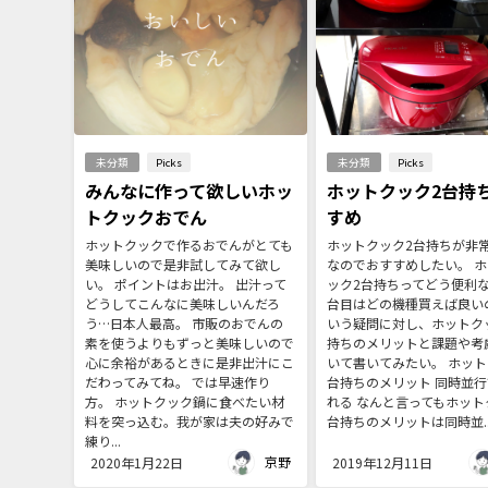
未分類
Picks
未分類
Picks
みんなに作って欲しいホッ
ホットクック2台持
トクックおでん
すめ
ホットクックで作るおでんがとても
ホットクック2台持ちが非
美味しいので是非試してみて欲し
なのでおすすめしたい。 
い。 ポイントはお出汁。 出汁って
ック2台持ちってどう便利な
どうしてこんなに美味しいんだろ
台目はどの機種買えば良い
う…日本人最高。 市販のおでんの
いう疑問に対し、ホットク
素を使うよりもずっと美味しいので
持ちのメリットと課題や考
心に余裕があるときに是非出汁にこ
いて書いてみたい。 ホット
だわってみてね。 では早速作り
台持ちのメリット 同時並行
方。 ホットクック鍋に食べたい材
れる なんと言ってもホット
料を突っ込む。我が家は夫の好みで
台持ちのメリットは同時並..
練り...
京野
2020年1月22日
2019年12月11日