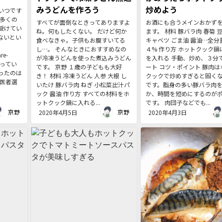
みうどんを作ろう
炒めよう
いつです
、多くの
すべてが面倒なときってありますよ
お酒にも合うメインおかず
受けてい
ね。何もしたくない。 だけど何か
ます。 材料 豚バラ肉 春菊 豆
ないとい
食べなきゃ。子供もお腹すいてる
キャベツ ごま油 醤油…全分
し…。 そんなときにおすすめなの
４% 作り方 ホットクック鍋
re-
が冷凍うどんを使った煮込みうどん
を入れる 手動、炒め、３分
通ってい
です。 京野 １歳の子どもも大好
ート コツ・ポイント 豚肉は
ったのは
き！ 材料 冷凍うどん 人参 大根 し
クックで炒めすぎると固く
歯医者選
いたけ 豚バラ肉 ねぎ 小松菜出汁パ
です。脂身の多い豚バラ肉
ック 醤油 作り方 すべての材料をホ
か、時間を短めにするのが
ットクック鍋に入れる...
です。 肉団子などでも...
京野
京野
2020年4月5日
2020年4月3日