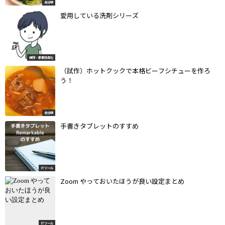
未分類
愛用している洗剤シリーズ
掃除・家事効率化
（試作）ホットクックで本格ビーフシチューを作ろ
う！
未分類
手書きタブレットのすすめ
ITツール
Zoom やっておいたほうが良い設定まとめ
ITツール